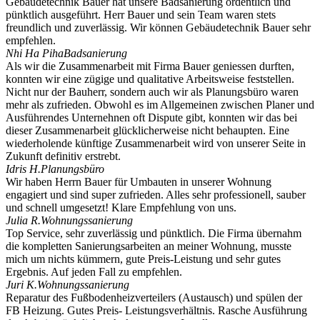
Gebäudetechnik Bauer hat unsere Badsanierung ordentlich und
pünktlich ausgeführt. Herr Bauer und sein Team waren stets
freundlich und zuverlässig. Wir können Gebäudetechnik Bauer sehr
empfehlen.
Nhi Ha Piha
Badsanierung
Als wir die Zusammenarbeit mit Firma Bauer geniessen durften,
konnten wir eine zügige und qualitative Arbeitsweise feststellen.
Nicht nur der Bauherr, sondern auch wir als Planungsbüro waren
mehr als zufrieden. Obwohl es im Allgemeinen zwischen Planer und
Ausführendes Unternehnen oft Dispute gibt, konnten wir das bei
dieser Zusammenarbeit glücklicherweise nicht behaupten. Eine
wiederholende künftige Zusammenarbeit wird von unserer Seite in
Zukunft definitiv erstrebt.
Idris H.
Planungsbüro
Wir haben Herrn Bauer für Umbauten in unserer Wohnung
engagiert und sind super zufrieden. Alles sehr professionell, sauber
und schnell umgesetzt! Klare Empfehlung von uns.
Julia R.
Wohnungssanierung
Top Service, sehr zuverlässig und pünktlich. Die Firma übernahm
die kompletten Sanierungsarbeiten an meiner Wohnung, musste
mich um nichts kümmern, gute Preis-Leistung und sehr gutes
Ergebnis. Auf jeden Fall zu empfehlen.
Juri K.
Wohnungssanierung
Reparatur des Fußbodenheizverteilers (Austausch) und spülen der
FB Heizung. Gutes Preis- Leistungsverhältnis. Rasche Ausführung